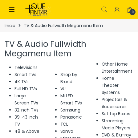
Skip to navigation
Skip to content
0
Inicio
TV & Audio Fullwidth Megamenu Item
TV & Audio Fullwidth
Megamenu Item
Other Home
Televisions
Entertainment
Smart TVs
Shop by
Home
4K TVs
Brand
Theater
Full HD TVs
VU
Systems
Large
Mi LED
Projectors &
Screen TVs
Smart TVs
Accessoires
32 inch TVs
Samsung
Set top Boxes
39-43 inch
Panasonic
Streaming
TV
TCL
Media Players
48 & Above
Sanyo
DVD & Blu-ray