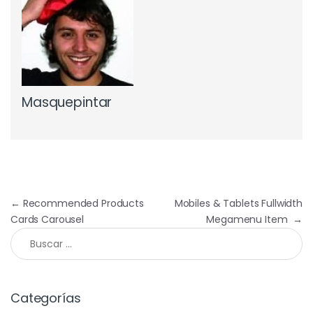
Masquepintar
Navegación de entradas
←
Recommended Products
Mobiles & Tablets Fullwidth
Cards Carousel
Megamenu Item
→
Buscar:
Categorías