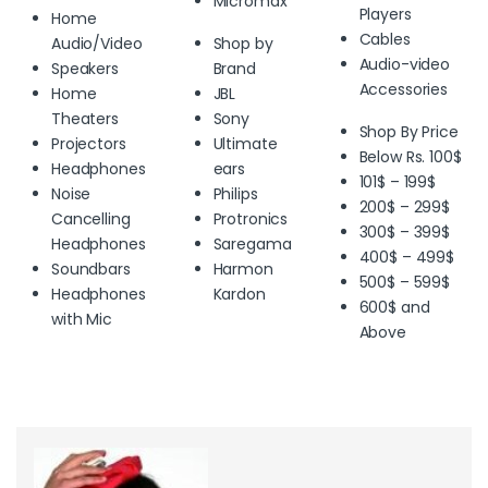
Micromax
Players
Home
Cables
Audio/Video
Shop by
Audio-video
Speakers
Brand
Accessories
Home
JBL
Theaters
Sony
Shop By Price
Projectors
Ultimate
Below Rs. 100$
Headphones
ears
101$ – 199$
Noise
Philips
200$ – 299$
Cancelling
Protronics
300$ – 399$
Headphones
Saregama
400$ – 499$
Soundbars
Harmon
500$ – 599$
Headphones
Kardon
600$ and
with Mic
Above